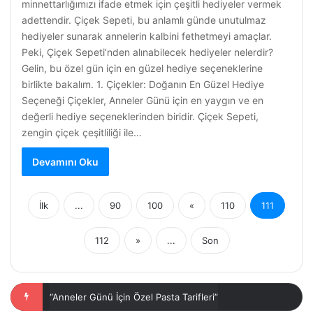
minnettarlığımızı ifade etmek için çeşitli hediyeler vermek
adettendir. Çiçek Sepeti, bu anlamlı günde unutulmaz
hediyeler sunarak annelerin kalbini fethetmeyi amaçlar.
Peki, Çiçek Sepeti’nden alınabilecek hediyeler nelerdir?
Gelin, bu özel gün için en güzel hediye seçeneklerine
birlikte bakalım. 1. Çiçekler: Doğanın En Güzel Hediye
Seçeneği Çiçekler, Anneler Günü için en yaygın ve en
değerli hediye seçeneklerinden biridir. Çiçek Sepeti,
zengin çiçek çeşitliliği ile…
Devamını Oku
İlk
...
90
100
«
110
111
112
»
...
Son
Anneler Günü Programı: Akış Planı