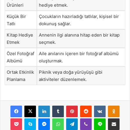
Ürünleri
hediye etmek.
Küçük Bir
Çocukların hazırladığı tatlılar, kişisel bir
Tatlı
dokunuş sağlar.
Kitap Hediye
Annenin ilgi alanına hitap eden bir kitap
Etmek
seçmek.
Özel Fotoğraf
Aile anılarını içeren bir fotoğraf albümü
Albümü
oluşturmak.
Ortak Etkinlik
Piknik veya doğa yürüyüşü gibi
Planlama
aktiviteler düzenlemek.
Facebook
X
LinkedIn
Tumblr
Pinterest
Reddit
VKontakte
Odnok
Pocket
Skype
Messenger
WhatsApp
Telegram
Viber
Line
E-Posta ile payla