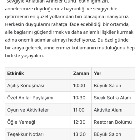
“Sevgiyle Anlatılan Anneler Günü” etkinliğimizin,
annelerimize duyduğumuz hayranlığı ve sevgiyi dile
getirmenin en güzel yollarından biri olacağına inanıyoruz.
Herkesin duygularını rahatça ifade edebildiği bir ortamda,
aile bağlarını güçlendirmek ve daha anlamlı ilişkiler kurmak
adına önemli adımlar atmayı hedefliyoruz. Bu özel günde
bir araya gelerek, annelerimizi kutlamanın mutluluğunu hep
birlikte yaşayalım.
Etkinlik
Zaman
Yer
Açılış Konuşması
10:00
Büyük Salon
Özel Anılar Paylaşımı
10:30
Sıcak Sofra Alanı
Oyun ve Aktiviteler
11:00
Aktivite Alanı
Öğle Yemeği
12:30
Restoran Bölümü
Teşekkür Notları
13:30
Büyük Salon