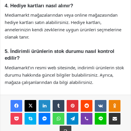
4. Hediye kartları nasıl alınır?
Mediamarkt mağazalarından veya online mağazasından
hediye kartları satın alabilirsiniz. Hediye kartları,
annelerinizin kendi zevklerine uygun ürünleri seçmelerine
olanak tanır.
5. İndirimli ürünlerin stok durumu nasıl kontrol
edilir?
Mediamarkt’ın resmi web sitesinde, indirimli ürünlerin stok
durumu hakkında güncel bilgiler bulabilirsiniz. Ayrıca,
mağaza çalışanlarından da bilgi alabilirsiniz.
Facebook
X
LinkedIn
Tumblr
Pinterest
Reddit
VKontakte
Odnok
Pocket
Skype
Messenger
WhatsApp
Telegram
Viber
Line
E-Posta ile payla
Yazdır