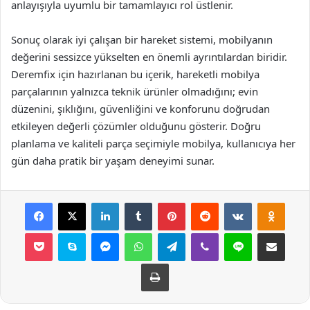
anlayışıyla uyumlu bir tamamlayıcı rol üstlenir.
Sonuç olarak iyi çalışan bir hareket sistemi, mobilyanın
değerini sessizce yükselten en önemli ayrıntılardan biridir.
Deremfix için hazırlanan bu içerik, hareketli mobilya
parçalarının yalnızca teknik ürünler olmadığını; evin
düzenini, şıklığını, güvenliğini ve konforunu doğrudan
etkileyen değerli çözümler olduğunu gösterir. Doğru
planlama ve kaliteli parça seçimiyle mobilya, kullanıcıya her
gün daha pratik bir yaşam deneyimi sunar.
Facebook
X
LinkedIn
Tumblr
Pinterest
Reddit
VKontakte
Odnok
Pocket
Skype
Messenger
WhatsApp
Telegram
Viber
Line
E-Posta ile payla
Yazdır