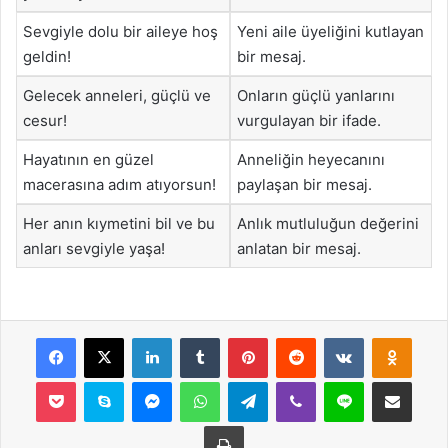
Sevgiyle dolu bir aileye hoş
Yeni aile üyeliğini kutlayan
geldin!
bir mesaj.
Gelecek anneleri, güçlü ve
Onların güçlü yanlarını
cesur!
vurgulayan bir ifade.
Hayatının en güzel
Anneliğin heyecanını
macerasına adım atıyorsun!
paylaşan bir mesaj.
Her anın kıymetini bil ve bu
Anlık mutluluğun değerini
anları sevgiyle yaşa!
anlatan bir mesaj.
Facebook
X
LinkedIn
Tumblr
Pinterest
Reddit
VKontakte
Odnok
Pocket
Skype
Messenger
WhatsApp
Telegram
Viber
Line
E-Posta ile payla
Yazdır