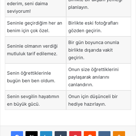
ederim, seni daima
planlayın.
seviyorum!
Seninle geçirdiğim her an
Birlikte eski fotoğrafları
benim için çok özel.
gözden geçirin.
Bir gün boyunca onunla
Seninle olmanın verdiği
birlikte dışarıda vakit
mutluluk tarif edilemez.
geçirin.
Onun size öğrettiklerini
Senin öğrettiklerinle
paylaşarak anılarını
bugün ben ben oldum.
canlandırın.
Senin sevgilin hayatımın
Onun için düşünceli bir
en büyük gücü.
hediye hazırlayın.
Facebook
X
LinkedIn
Tumblr
Pinterest
Reddit
VKontakte
Odnok