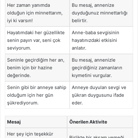
Her zaman yanımda
Bu mesaj, annenize
olduğun için minnettarım,
duyduğunuz minnettarlığı
iyi ki varsın!
belirtir.
Hayatımdaki her güzellikte
Anne-baba sevgisinin
senin payın var, seni çok
hayatınızdaki etkisini
seviyorum.
anlatır.
Seninle geçirdiğim her an,
Bu mesaj, annenizle
benim için bir hazine
geçirdiğiniz zamanların
değerinde.
kıymetini vurgular.
Senin gibi bir anneye sahip
Anneye duyulan sevgi ve
olduğum için her gün
şükran duygusunu ifade
şükrediyorum.
eder.
Mesaj
Önerilen Aktivite
Her şey için teşekkür
Birlikte bir akşam yemeği