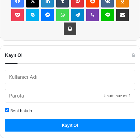
Pocket
Skype
Messenger
WhatsApp
Telegram
Viber
Line
E-Posta ile payla
Yazdır
Kayıt Ol
Unuttunuz mu?
Beni hatırla
Kayıt Ol