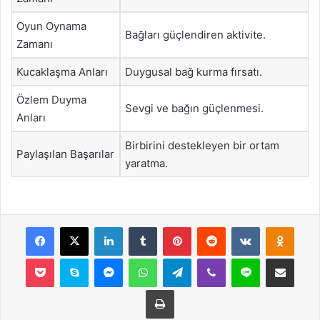
Oyun Oynama
Bağları güçlendiren aktivite.
Zamanı
Kucaklaşma Anları
Duygusal bağ kurma fırsatı.
Özlem Duyma
Sevgi ve bağın güçlenmesi.
Anları
Birbirini destekleyen bir ortam
Paylaşılan Başarılar
yaratma.
Facebook
X
LinkedIn
Tumblr
Pinterest
Reddit
VKontakte
Odnok
Pocket
Skype
Messenger
WhatsApp
Telegram
Viber
Line
E-Posta ile payla
Yazdır