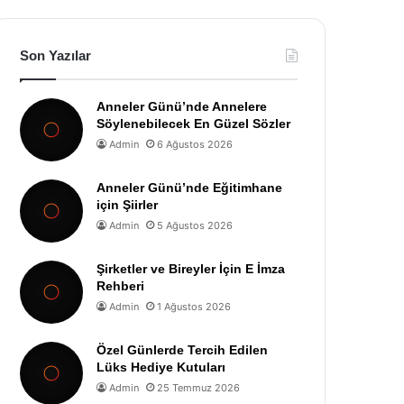
Son Yazılar
Anneler Günü’nde Annelere
Söylenebilecek En Güzel Sözler
Admin
6 Ağustos 2026
Anneler Günü’nde Eğitimhane
için Şiirler
Admin
5 Ağustos 2026
Şirketler ve Bireyler İçin E İmza
Rehberi
Admin
1 Ağustos 2026
Özel Günlerde Tercih Edilen
Lüks Hediye Kutuları
Admin
25 Temmuz 2026