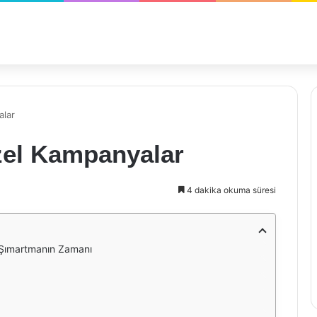
alar
zel Kampanyalar
4 dakika okuma süresi
 Şımartmanın Zamanı