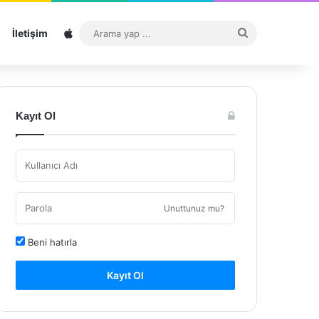
Sitemap
Arama
İletişim
yap
...
Kayıt Ol
Unuttunuz mu?
Beni hatırla
Kayıt Ol