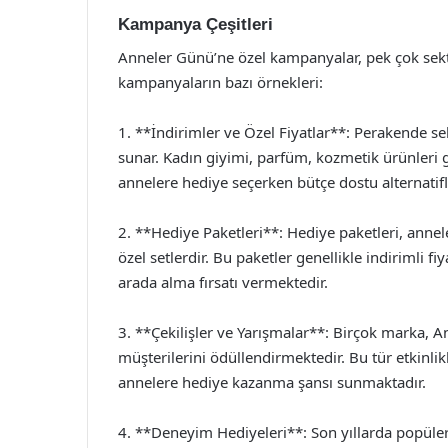
Kampanya Çeşitleri
Anneler Günü’ne özel kampanyalar, pek çok sektö
kampanyaların bazı örnekleri:
1. **İndirimler ve Özel Fiyatlar**: Perakende s
sunar. Kadın giyimi, parfüm, kozmetik ürünleri g
annelere hediye seçerken bütçe dostu alternatifl
2. **Hediye Paketleri**: Hediye paketleri, annele
özel setlerdir. Bu paketler genellikle indirimli f
arada alma fırsatı vermektedir.
3. **Çekilişler ve Yarışmalar**: Birçok marka, A
müşterilerini ödüllendirmektedir. Bu tür etkinli
annelere hediye kazanma şansı sunmaktadır.
4. **Deneyim Hediyeleri**: Son yıllarda popüle