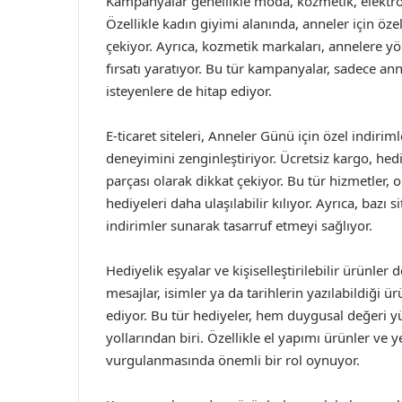
Kampanyalar genellikle moda, kozmetik, elektron
Özellikle kadın giyimi alanında, anneler için özel
çekiyor. Ayrıca, kozmetik markaları, annelere yö
fırsatı yaratıyor. Bu tür kampanyalar, sadece a
isteyenlere de hitap ediyor.
E-ticaret siteleri, Anneler Günü için özel indiri
deneyimini zenginleştiriyor. Ücretsiz kargo, he
parçası olarak dikkat çekiyor. Bu tür hizmetler, o
hediyeleri daha ulaşılabilir kılıyor. Ayrıca, bazı si
indirimler sunarak tasarruf etmeyi sağlıyor.
Hediyelik eşyalar ve kişiselleştirilebilir ürünl
mesajlar, isimler ya da tarihlerin yazılabildiği ü
ediyor. Bu tür hediyeler, hem duygusal değeri 
yollarından biri. Özellikle el yapımı ürünler ve ye
vurgulanmasında önemli bir rol oynuyor.