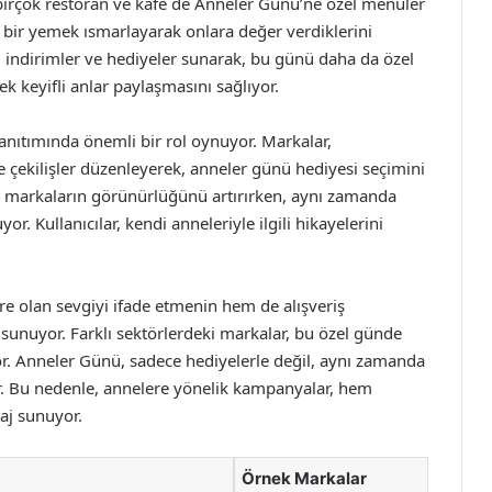
 birçok restoran ve kafe de Anneler Günü’ne özel menüler
l bir yemek ısmarlayarak onlara değer verdiklerini
el indirimler ve hediyeler sunarak, bu günü daha da özel
erek keyifli anlar paylaşmasını sağlıyor.
nıtımında önemli bir rol oynuyor. Markalar,
ve çekilişler düzenleyerek, anneler günü hediyesi seçimini
er, markaların görünürlüğünü artırırken, aynı zamanda
r. Kullanıcılar, kendi anneleriyle ilgili hikayelerini
 olan sevgiyi ifade etmenin hem de alışveriş
sunuyor. Farklı sektörlerdeki markalar, bu özel günde
yor. Anneler Günü, sadece hediyelerle değil, aynı zamanda
yor. Bu nedenle, annelere yönelik kampanyalar, hem
aj sunuyor.
Örnek Markalar