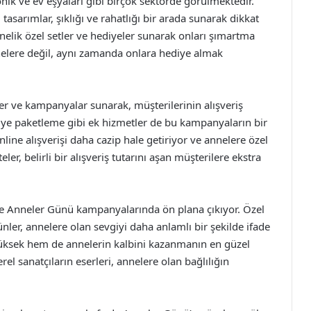
ik ve ev eşyaları gibi birçok sektörde görülmektedir.
 tasarımlar, şıklığı ve rahatlığı bir arada sunarak dikkat
nelik özel setler ve hediyeler sunarak onları şımartma
nnelere değil, aynı zamanda onlara hediye almak
mler ve kampanyalar sunarak, müşterilerinin alışveriş
diye paketleme gibi ek hizmetler de bu kampanyaların bir
nline alışverişi daha cazip hale getiriyor ve annelere özel
teler, belirli bir alışveriş tutarını aşan müşterilere ekstra
er de Anneler Günü kampanyalarında ön plana çıkıyor. Özel
rünler, annelere olan sevgiyi daha anlamlı bir şekilde ifade
yüksek hem de annelerin kalbini kazanmanın en güzel
rel sanatçıların eserleri, annelere olan bağlılığın