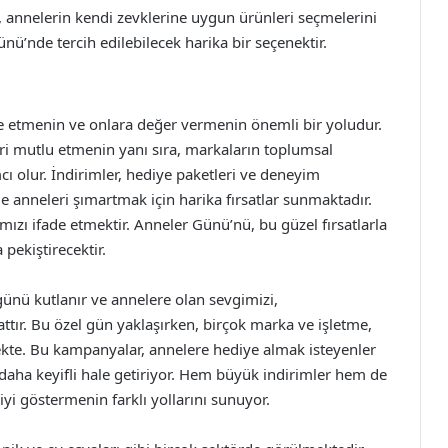
ı, annelerin kendi zevklerine uygun ürünleri seçmelerini
nü’nde tercih edilebilecek harika bir seçenektir.
e etmenin ve onlara değer vermenin önemli bir yoludur.
i mutlu etmenin yanı sıra, markaların toplumsal
ı olur. İndirimler, hediye paketleri ve deneyim
de anneleri şımartmak için harika fırsatlar sunmaktadır.
ızı ifade etmektir. Anneler Günü’nü, bu güzel fırsatlarla
pekiştirecektir.
günü kutlanır ve annelere olan sevgimizi,
sattır. Bu özel gün yaklaşırken, birçok marka ve işletme,
kte. Bu kampanyalar, annelere hediye almak isteyenler
i daha keyifli hale getiriyor. Hem büyük indirimler hem de
yi göstermenin farklı yollarını sunuyor.