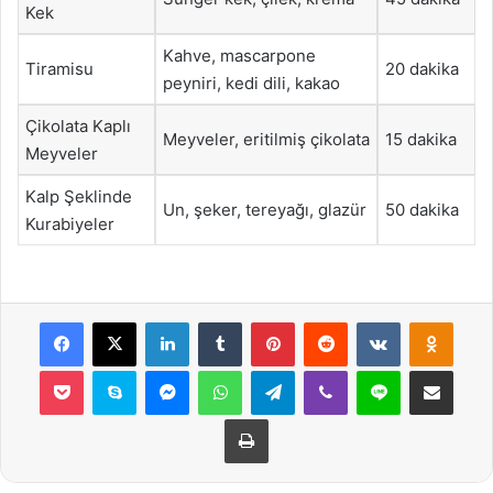
Kek
Kahve, mascarpone
Tiramisu
20 dakika
peyniri, kedi dili, kakao
Çikolata Kaplı
Meyveler, eritilmiş çikolata
15 dakika
Meyveler
Kalp Şeklinde
Un, şeker, tereyağı, glazür
50 dakika
Kurabiyeler
Facebook
X
LinkedIn
Tumblr
Pinterest
Reddit
VKontakte
Odnok
Pocket
Skype
Messenger
WhatsApp
Telegram
Viber
Line
E-Posta ile payla
Yazdır