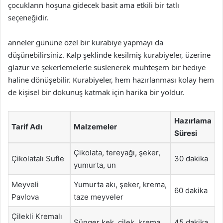
çocukların hoşuna gidecek basit ama etkili bir tatlı
seçeneğidir.
anneler gününe özel bir kurabiye yapmayı da
düşünebilirsiniz. Kalp şeklinde kesilmiş kurabiyeler, üzerine
glazür ve şekerlemelerle süslenerek muhteşem bir hediye
haline dönüşebilir. Kurabiyeler, hem hazırlanması kolay hem
de kişisel bir dokunuş katmak için harika bir yoldur.
Hazırlama
Tarif Adı
Malzemeler
Süresi
Çikolata, tereyağı, şeker,
Çikolatalı Sufle
30 dakika
yumurta, un
Meyveli
Yumurta akı, şeker, krema,
60 dakika
Pavlova
taze meyveler
Çilekli Kremalı
Sünger kek, çilek, krema
45 dakika