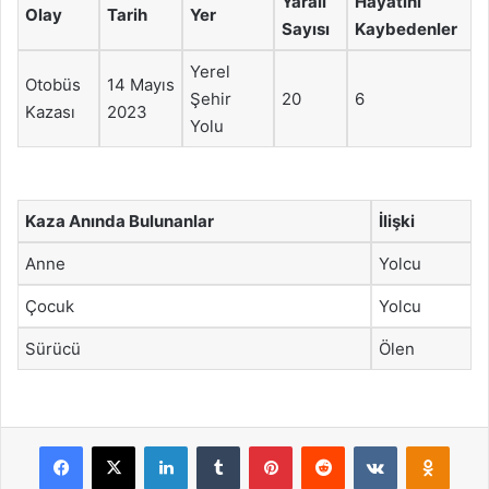
Yaralı
Hayatını
Olay
Tarih
Yer
Sayısı
Kaybedenler
Yerel
Otobüs
14 Mayıs
Şehir
20
6
Kazası
2023
Yolu
Kaza Anında Bulunanlar
İlişki
Anne
Yolcu
Çocuk
Yolcu
Sürücü
Ölen
Facebook
X
LinkedIn
Tumblr
Pinterest
Reddit
VKontakte
Odnok