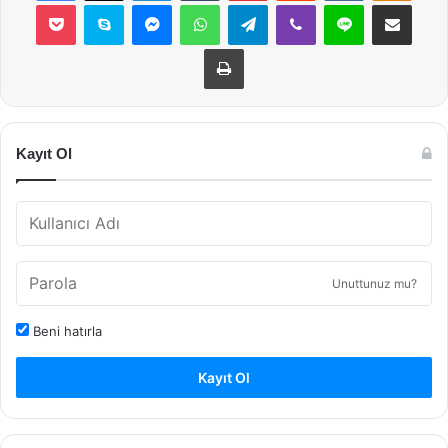
Pocket
Skype
Messenger
WhatsApp
Telegram
Viber
Line
E-Posta ile payla
Yazdır
Kayıt Ol
Unuttunuz mu?
Beni hatırla
Kayıt Ol