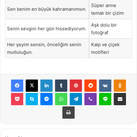
Süper anne
Sen benim en büyük kahramanımsın.
temalı bir çizim
Aşk dolu bir
Senin sevgini her gün hissediyorum.
fotoğraf
Her şeyim sensin, önceliğim senin
Kalp ve çiçek
mutluluğun.
motifleri
Facebook
X
LinkedIn
Tumblr
Pinterest
Reddit
VKontakte
Odnok
Pocket
Skype
Messenger
WhatsApp
Telegram
Viber
Line
E-Posta ile payla
Yazdır