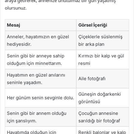
araya getirerek, annenize unutulmaz bir gün yaşatmış
olursunuz.
Mesaj
Görsel İçeriği
Anneler, hayatımızın en güzel
Çiçeklerle süslenmiş
hediyesidir.
bir arka plan
Senin gibi bir anneye sahip
Kırmızı bir kalp ve gül
olduğum için minnettarım.
resmi
Hayatımın en güzel anılarını
Aile fotoğrafı
seninle yaşadım.
Güneşin doğarkenki
Her günüm senin sevginle dolu.
görüntüsü
Senin gibi bir annem olduğu
Çocuğun annesine
için şanslıyım.
sarıldığı bir fotoğraf
Hayatımda olduğun için
Renkli balonlar ve kalp