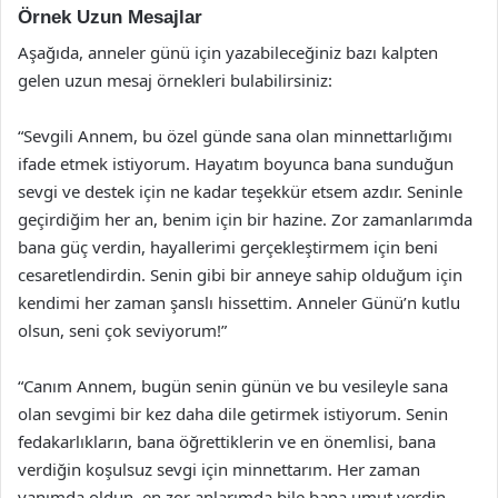
Örnek Uzun Mesajlar
Aşağıda, anneler günü için yazabileceğiniz bazı kalpten
gelen uzun mesaj örnekleri bulabilirsiniz:
“Sevgili Annem, bu özel günde sana olan minnettarlığımı
ifade etmek istiyorum. Hayatım boyunca bana sunduğun
sevgi ve destek için ne kadar teşekkür etsem azdır. Seninle
geçirdiğim her an, benim için bir hazine. Zor zamanlarımda
bana güç verdin, hayallerimi gerçekleştirmem için beni
cesaretlendirdin. Senin gibi bir anneye sahip olduğum için
kendimi her zaman şanslı hissettim. Anneler Günü’n kutlu
olsun, seni çok seviyorum!”
“Canım Annem, bugün senin günün ve bu vesileyle sana
olan sevgimi bir kez daha dile getirmek istiyorum. Senin
fedakarlıkların, bana öğrettiklerin ve en önemlisi, bana
verdiğin koşulsuz sevgi için minnettarım. Her zaman
yanımda oldun, en zor anlarımda bile bana umut verdin.