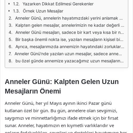
Yazarken Dikkat Edilmesi Gerekenler
Örnek Uzun Mesajlar
Anneler Günü, annelerin hayatımızdaki yerini anlamak ve onlara duyduğumuz sevgiyi ifade etmek için özel bir fırsattır. Bu özel günde, kalpten gelen uzun mesajlar yazmak, annelerimize olan minnettarlığımızı ve sevgimizi göstermek için harika bir yoldur. Onların özverili bir şekilde hayatımızı şekillendirdiğini ve her zaman yanımızda olduklarını hatırlatmak, bu özel günün ruhunu yansıtır.
Kalpten gelen mesajlar, annelerimizin ne kadar değerli olduğunu vurgulamak için samimi bir araçtır. Onlara olan sevgimizi ifade ederken, sadece kelimeleri değil, duygularımızı da içten bir şekilde aktarmalıyız. Bu mesajlar, annelerimizin yüzünde bir gülümseme oluşturacak ve kalplerinde sıcak bir his bırakacaktır. Bu nedenle, mesajlarımızı yazarken içten ve özgün olmaya özen göstermeliyiz.
Anneler Günü mesajları, sadece bir kart veya kısa bir notla sınırlı kalmamalıdır. Uzun ve anlamlı mesajlar, duygularımızı daha iyi ifade etmemize yardımcı olur. Annemize olan sevgimizi ve ona duyduğumuz minnettarlığı anlatırken, yaşadığımız güzel anıları ve onun bize kattığı değerleri vurgulamak önemlidir. Bu şekilde, ona olan bağlılığımızı daha derin bir şekilde ifade etmiş oluruz.
Bir başka önemli nokta ise, yazılan mesajların kişisel bir dokunuş taşımasıdır. Her annenin kendine özgü bir hikayesi ve karakteri vardır. Bu nedenle, mesajlarımızı yazarken annemizin bireyselliğini ve onunla olan özel bağımızı göz önünde bulundurmalıyız. Bu, mesajımızın daha anlamlı ve etkileyici olmasını sağlayacaktır.
Ayrıca, mesajlarımızda annemizin hayatındaki zorlukları ve başarıları da anmak güzel bir fikir olabilir. Onun mücadeleleri, fedakarlıkları ve başarıları, bizim için ilham kaynağı olmuştur. Bu tür detaylar, mesajımızın duygusal derinliğini artıracak ve annemize olan sevgimizi daha da pekiştirecektir.
Anneler Günü'nde yazılan uzun mesajlar, sadece annemiz için değil, aynı zamanda kendimiz için de bir anlam taşır. Bu mesajlar, annemizle olan bağımızı güçlendirirken, kendi duygularımızı da anlamamıza yardımcı olur. Onun ne kadar değerli olduğunu ifade etmek, kendi duygusal sağlığımız açısından da önemlidir.
bu özel günde annemize yazacağımız uzun mesajların, onun kalbinde özel bir yer edineceğini unutmamalıyız. Bu mesajlar, ona olan sevgimizi ve minnettarlığımızı ifade etmenin yanı sıra, onun için unutulmaz bir anı yaratacaktır. Anneler Günü, annemize olan duygularımızı ifade etmek için mükemmel bir fırsat sunar ve bu fırsatı en iyi şekilde değerlendirmeliyiz.
Anneler Günü: Kalpten Gelen Uzun
Mesajların Önemi
Anneler Günü, her yıl Mayıs ayının ikinci Pazar günü
kutlanan özel bir gün. Bu gün, annelere olan sevgimizi,
saygımızı ve minnettarlığımızı ifade etmek için bir fırsat
sunar. Anneler, hayatımızın en kıymetli varlıklarıdır ve
onların fedakarlıkları, sevgileri ve destekleri hayatımızın her