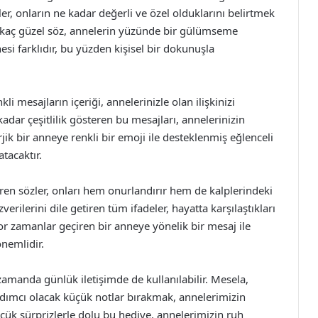
er, onların ne kadar değerli ve özel olduklarını belirtmek
rkaç güzel söz, annelerin yüzünde bir gülümseme
esi farklıdır, bu yüzden kişisel bir dokunuşla
i mesajların içeriği, annelerinizle olan ilişkinizi
 kadar çeşitlilik gösteren bu mesajları, annelerinizin
erjik bir anneye renkli bir emoji ile desteklenmiş eğlenceli
tacaktır.
en sözler, onları hem onurlandırır hem de kalplerindeki
verilerini dile getiren tüm ifadeler, hayatta karşılaştıkları
zor zamanlar geçiren bir anneye yönelik bir mesaj ile
nemlidir.
zamanda günlük iletişimde de kullanılabilir. Mesela,
rdımcı olacak küçük notlar bırakmak, annelerimizin
üçük sürprizlerle dolu bu hediye, annelerimizin ruh