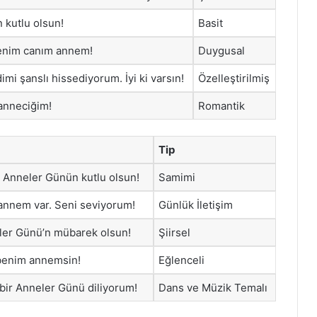
n kutlu olsun!
Basit
 benim canım annem!
Duygusal
mi şanslı hissediyorum. İyi ki varsın!
Özelleştirilmiş
 anneciğim!
Romantik
Tip
 Anneler Günün kutlu olsun!
Samimi
r annem var. Seni seviyorum!
Günlük İletişim
eler Günü’n mübarek olsun!
Şiirsel
i benim annemsin!
Eğlenceli
 bir Anneler Günü diliyorum!
Dans ve Müzik Temalı