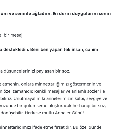
düm ve seninle ağladım. En derin duygularım senin
l bir mesaj.
a destekledin. Beni ben yapan tek insan, canım
da düşüncelerinizi paylaşan bir söz.
e etmenin, onlara minnettarlığımızı göstermenin ve
en özel zamanıdır. Renkli mesajlar ve anlamlı sözler ile
biliriz. Unutmayalım ki annelerimizin kalbi, sevgiye ve
n yüzünde bir gülümseme oluşturacak herhangi bir söz,
ne dönüşebilir. Herkese mutlu Anneler Günü!
nnettarlığımızı ifade etme fırsatıdır. Bu özel günde