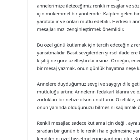
annelerimize ileteceğimiz renkli mesajlar ve sözl
için mükemmel bir yöntemdir. Kalpten gelen bi
yaratabilir ve onları mutlu edebilir. Herkesin ann
mesajlarımızı zenginleştirmek önemlidir.
Bu özel günü kutlamak için tercih edeceğiniz renkl
yansıtmalıdır. Basit sevgilerden şiirsel ifadelere
kişiliğine göre özelleştirebilirsiniz. Örneğin, en
bir mesaj yazmak, onun günlük hayatına neşe ka
Annelere duyduğumuz sevgi ve saygıyı dile getir
mutluluğu artırır. Annelerin fedakarlıklarını ve öz
zorlukları bir nebze olsun unutturur. Özellikle, 
onun yanında olduğunuzu bilmesini sağlamak ö
Renkli mesajlar, sadece kutlama için değil, aynı 
sıradan bir günün bile renkli hale gelmesine ya
kendilerini özel hissetmelerine yardımcı olur. K