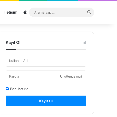
Sitemap
Arama
İletişim
yap
...
Kayıt Ol
Unuttunuz mu?
Beni hatırla
Kayıt Ol