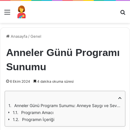
Menü
Ar
Anasayfa
/
Genel
Anneler Günü Programı
Sunumu
6 Ekim 2024
4 dakika okuma süresi
Anneler Günü Programı Sunumu: Anneye Saygı ve Sevgiyle Dolu Bir Gün
Programın Amacı
Programın İçeriği