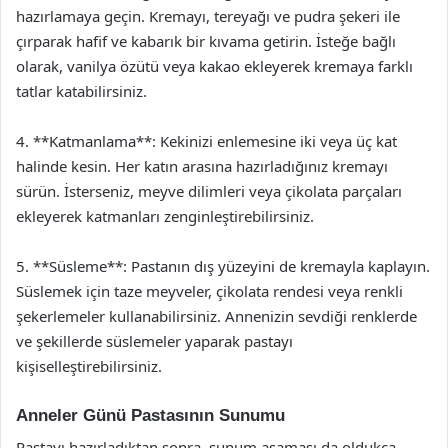
hazırlamaya geçin. Kremayı, tereyağı ve pudra şekeri ile
çırparak hafif ve kabarık bir kıvama getirin. İsteğe bağlı
olarak, vanilya özütü veya kakao ekleyerek kremaya farklı
tatlar katabilirsiniz.
4. **Katmanlama**: Kekinizi enlemesine iki veya üç kat
halinde kesin. Her katın arasına hazırladığınız kremayı
sürün. İsterseniz, meyve dilimleri veya çikolata parçaları
ekleyerek katmanları zenginleştirebilirsiniz.
5. **Süsleme**: Pastanın dış yüzeyini de kremayla kaplayın.
Süslemek için taze meyveler, çikolata rendesi veya renkli
şekerlemeler kullanabilirsiniz. Annenizin sevdiği renklerde
ve şekillerde süslemeler yaparak pastayı
kişiselleştirebilirsiniz.
Anneler Günü Pastasının Sunumu
Pastayı hazırladıktan sonra, sunum aşaması da oldukça