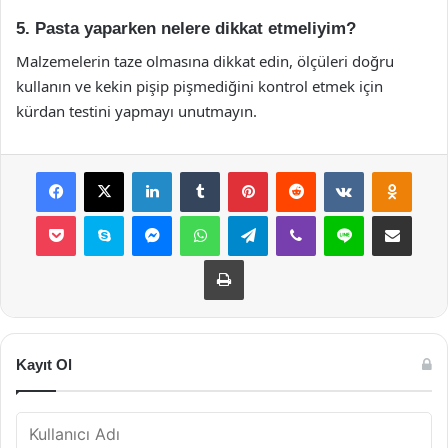
5. Pasta yaparken nelere dikkat etmeliyim?
Malzemelerin taze olmasına dikkat edin, ölçüleri doğru
kullanın ve kekin pişip pişmediğini kontrol etmek için
kürdan testini yapmayı unutmayın.
Facebook
X
LinkedIn
Tumblr
Pinterest
Reddit
VKontakte
Odnok
Pocket
Skype
Messenger
WhatsApp
Telegram
Viber
Line
E-Posta ile payla
Yazdır
Kayıt Ol