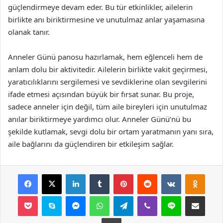
güçlendirmeye devam eder. Bu tür etkinlikler, ailelerin
birlikte anı biriktirmesine ve unutulmaz anlar yaşamasına
olanak tanır.
Anneler Günü panosu hazırlamak, hem eğlenceli hem de
anlam dolu bir aktivitedir. Ailelerin birlikte vakit geçirmesi,
yaratıcılıklarını sergilemesi ve sevdiklerine olan sevgilerini
ifade etmesi açısından büyük bir fırsat sunar. Bu proje,
sadece anneler için değil, tüm aile bireyleri için unutulmaz
anılar biriktirmeye yardımcı olur. Anneler Günü’nü bu
şekilde kutlamak, sevgi dolu bir ortam yaratmanın yanı sıra,
aile bağlarını da güçlendiren bir etkileşim sağlar.
Facebook
X
LinkedIn
Tumblr
Pinterest
Reddit
VKontakte
Odnok
Pocket
Skype
Messenger
WhatsApp
Telegram
Viber
Line
E-Posta ile payla
Yazdır