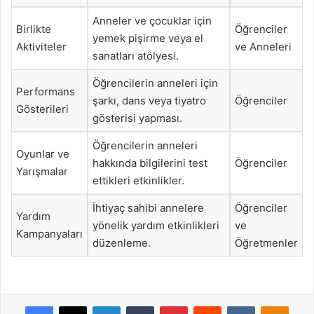
Anneler ve çocuklar için
Birlikte
Öğrenciler
yemek pişirme veya el
Aktiviteler
ve Anneleri
sanatları atölyesi.
Öğrencilerin anneleri için
Performans
şarkı, dans veya tiyatro
Öğrenciler
Gösterileri
gösterisi yapması.
Öğrencilerin anneleri
Oyunlar ve
hakkında bilgilerini test
Öğrenciler
Yarışmalar
ettikleri etkinlikler.
İhtiyaç sahibi annelere
Öğrenciler
Yardım
yönelik yardım etkinlikleri
ve
Kampanyaları
düzenleme.
Öğretmenler
Facebook
X
LinkedIn
Tumblr
Pinterest
Reddit
VKontakte
Odnok