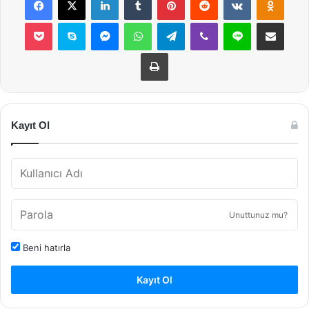
Pocket
Skype
Messenger
WhatsApp
Telegram
Viber
Line
E-Posta ile payla
Yazdır
Kayıt Ol
Unuttunuz mu?
Beni hatırla
Kayıt Ol