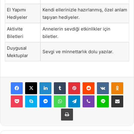
El Yapımı
Kendi ellerinizle hazırlanmış, özel anlam
Hediyeler
taşıyan hediyeler.
Aktivite
Annelerin sevdiği etkinlikler için
Biletleri
biletler.
Duygusal
Sevgi ve minnettarlık dolu yazılar.
Mektuplar
Facebook
X
LinkedIn
Tumblr
Pinterest
Reddit
VKontakte
Odnok
Pocket
Skype
Messenger
WhatsApp
Telegram
Viber
Line
E-Posta ile payla
Yazdır