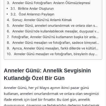
Anneler Günü Fotoğrafları: Anıların Ölümsüzleşmesi
Birlikte Anılar Oluşturun
Özel Anlarınızı Paylaşın
Sonuç: Anneler Günü’nü Anlamlı Kılmak
Anneler Günü, anneleri onurlandırmak ve onlara olan sevgimizi göstermek için özel bir gündür. Bu özel günde, annelerimize olan duygularımızı ifade etmek için yazılı mesajlar ve güzel fotoğraflar paylaşmak oldukça önemlidir. Anneler Günü mesajları, annelerimize duyduğumuz minnettarlığı ve sevgiyi dile getirmenin en güzel yollarından biridir. Bu mesajlar, sadece sözlerden ibaret olmayıp, annelere olan derin bağlarımızı da yansıtır.
Anneler Günü’nde kullanılabilecek mesajlar, duygusal ve anlamlı olduğunda daha etkili olur. "Senin gibi bir anneye sahip olduğum için çok şanslıyım" ya da "Her zorluğun üstesinden geldin, teşekkürler anne" gibi ifadeler, annelerimizin kıymetini bir kez daha hatırlatır. Bu tür mesajlar, annelerimizin kalplerine dokunarak onlara kendilerini özel hissettirir.
Fotoğraflar, Anneler Günü’nü kutlamanın başka bir anlamlı yoludur. Aile fotoğrafları, çocukluk anıları veya annenizle geçirdiğiniz özel anların görsel temsilleri, bu özel günü kutlamanın güzel yollarındandır. Özellikle sosyal medya platformlarında paylaşılan bu fotoğraflar, herkesin annelerine olan sevgisini göstermesi açısından oldukça önemlidir.
Anneler Günü mesajları ve fotoğrafları, sadece bireysel olarak değil, aynı zamanda toplumsal bir değer taşır. Bu özel günde, annelerin toplumdaki rolü ve önemi bir kez daha vurgulanır. İnsanlar, annelerinin fedakarlıklarını hatırlayarak onlara olan sevgilerini ifade etme fırsatı bulurlar. Bu durum, aile bağlarının güçlenmesine yardımcı olur.
Ayrıca, Anneler Günü mesajları, farklı dillerde ve kültürlerde de kutlanmaktadır. Her kültür, annelerini onurlandırmak için farklı gelenek ve göreneklere sahiptir. Bu durum, anneliğin evrensel bir değer olduğunu gösterir. Anneler Günü, sadece bir kutlama değil, aynı zamanda annelere olan sevgi ve minnettarlığın ifadesidir.
Anneler Günü mesajları ve fotoğrafları, bireylerin duygularını ifade etmeleri açısından önemli bir araçtır. Annelere duyulan sevgi, her zaman sözel olarak ifade edilemeyebilir. Ancak, bir fotoğrafın altında yazılan birkaç kelime, duyguların en güzel şekilde aktarılmasını sağlar. Bu nedenle, bu özel günde annelere olan hislerimizi paylaşmak için yaratıcı olmakta fayda vardır.
Anneler Günü: Annelik Sevgisinin
Kutlandığı Özel Bir Gün
Anneler Günü, her yıl Mayıs ayının ikinci pazar günü
kutlanan, anneleri onurlandırmak ve onlara olan sevgimizi
ifade etmek için özel bir fırsattır. Bu özel gün, annelik
duygusunun, özverinin ve fedakarlığın değerini hatırlamak