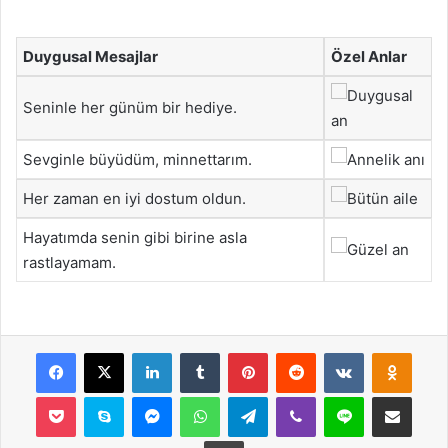
Duygusal Mesajlar
Özel Anlar
Seninle her günüm bir hediye.
Sevginle büyüdüm, minnettarım.
Her zaman en iyi dostum oldun.
Hayatımda senin gibi birine asla
rastlayamam.
Facebook
X
LinkedIn
Tumblr
Pinterest
Reddit
VKontakte
Odnok
Pocket
Skype
Messenger
WhatsApp
Telegram
Viber
Line
E-Posta ile payla
Yazdır