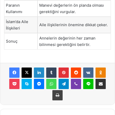
Paranın
Manevi değerlerin ön planda olması
Kullanımı
gerektiğini vurgular.
İslam’da Aile
Aile ilişkilerinin önemine dikkat çeker.
İlişkileri
Annelerin değerinin her zaman
Sonuç
bilinmesi gerektiğini belirtir.
Facebook
X
LinkedIn
Tumblr
Pinterest
Reddit
VKontakte
Odnok
Pocket
Skype
Messenger
WhatsApp
Telegram
Viber
Line
E-Posta ile payla
Yazdır