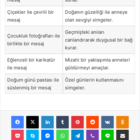
Çiçekler ile çevrili bir
Doğanın güzelliği ile anneye
mesaj
olan sevgiyi simgeler.
Geçmişteki anıları
Çocukluk fotoğrafları ile
canlandırarak duygusal bir bağ
birlikte bir mesaj
kurar.
Eğlenceli bir karikatür
Mizahi bir yaklaşımla anneleri
ile mesaj
güldürmeyi amaçlar.
Doğum günü pastası ile
Özel günlerin kutlanmasını
süslenmiş bir mesaj
simgeler.
Facebook
X
LinkedIn
Tumblr
Pinterest
Reddit
VKontakte
Odnok
Pocket
Skype
Messenger
WhatsApp
Telegram
Viber
Line
E-Posta ile payla