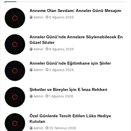
Anneme Olan Sevdam: Anneler Günü Mesajım
Admin
6 Ağustos 2026
Anneler Günü’nde Annelere Söylenebilecek En
Güzel Sözler
Admin
6 Ağustos 2026
Anneler Günü’nde Eğitimhane için Şiirler
Admin
5 Ağustos 2026
Şirketler ve Bireyler İçin E İmza Rehberi
Admin
1 Ağustos 2026
Özel Günlerde Tercih Edilen Lüks Hediye
Kutuları
Admin
25 Temmuz 2026