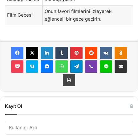
Onun favori filmlerini izleyerek
Film Gecesi
eğlenceli bir gece geçirin.
Facebook
X
LinkedIn
Tumblr
Pinterest
Reddit
VKontakte
Odnok
Pocket
Skype
Messenger
WhatsApp
Telegram
Viber
Line
E-Posta ile payla
Yazdır
Kayıt Ol