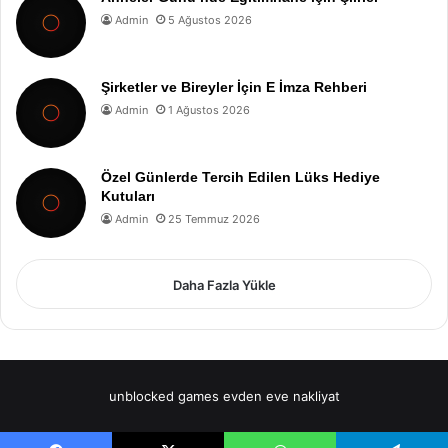
Admin
5 Ağustos 2026
Şirketler ve Bireyler İçin E İmza Rehberi
Admin
1 Ağustos 2026
Özel Günlerde Tercih Edilen Lüks Hediye
Kutuları
Admin
25 Temmuz 2026
Daha Fazla Yükle
unblocked games
evden eve nakliyat