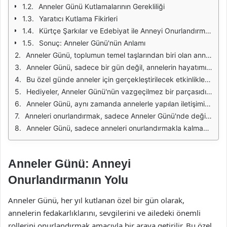
Anneler Günü Kutlamalarının Gerekliliği
Yaratıcı Kutlama Fikirleri
Kürtçe Şarkılar ve Edebiyat ile Anneyi Onurlandırmak
Sonuç: Anneler Günü'nün Anlamı
Anneler Günü, toplumun temel taşlarından biri olan anneleri onurlandırmak için özel bir fırsattır. Anneler, ailelerin ve toplumların yapı taşıdır. Onların fedakarlıkları, sevgileri ve sabırları, hayatımızın her alanında derin izler bırakır. Bu özel günde, annelere olan minnettarlığımızı göstermek için çeşitli yollar bulunur. Hassas bir şekilde hazırlanan hediyeler, güzel sözler ve unutulmaz anlar, annelere olan sevgimizi ifade etmenin en anlamlı yollarıdır.
Anneler Günü, sadece bir gün değil, annelerin hayatımızdaki değerinin sürekli hatırlanması gereken bir anıdır. Bu gün, annelere olan saygımızı ve sevgimizi tazelemek için bir fırsat sunar. Kürt kültüründe annelere olan saygı ve sevgi, tarih boyunca önemli bir yere sahip olmuştur. Anneler, sadece çocukları için değil, aynı zamanda tüm toplum için birer rehberdir. Onların bilgeliği ve sevgisi, birçok neslin yetişmesine katkıda bulunur.
Bu özel günde anneler için gerçekleştirilecek etkinlikler, onların değerini daha da artırır. Aileler bir araya gelir, birlikte zaman geçirir ve annelere olan sevgilerini dile getirir. Geleneksel yemekler hazırlanır, güzel anılar paylaşılır. Ayrıca, çeşitli etkinlikler ve kutlamalar düzenlenerek annelere olan sevgi ve saygı bir kez daha vurgulanır. Bu tür etkinlikler, ailenin bağlarını güçlendirir ve annelerin toplumdaki yerini pekiştirir.
Hediyeler, Anneler Günü'nün vazgeçilmez bir parçasıdır. Anneler için özel olarak seçilen hediyeler, onların ne kadar değerli olduğunu gösterir. Bu hediyeler, annelerin günlük yaşamlarına dokunarak onlara bir nebze olsun mutluluk katmayı hedefler. Çiçekler, takılar veya kişisel eşyalar gibi hediyeler, annelerin yüzünde bir gülümseme oluşturur. Ayrıca, el yapımı hediyeler, annelerin duygularına hitap ederek onlara olan sevgi ve bağlılığımızı daha anlamlı bir şekilde ifade eder.
Anneler Günü, aynı zamanda annelerle yapılan iletişimin güçlenmesi için bir fırsattır. Bu gün, annelerle yapılan telefon görüşmeleri, mesajlar ve ziyaretler, onların yalnız olmadıklarını hissettirir. Annelere olan sevgimizi ifade etmek için söylenen güzel sözler ve içten dilekler, onların kalplerinde özel bir yer edinir. Bu tür iletişim, annelerin kendilerini değerli hissetmelerine ve aile bağlarının güçlenmesine katkıda bulunur.
Anneleri onurlandırmak, sadece Anneler Günü'nde değil, her gün yapılması gereken bir eylemdir. Annelerimize olan sevgimizi sürekli olarak ifade etmek, onlara olan saygımızı ve bağlılığımızı pekiştirir. Onların hayatımızdaki yeri ve önemi büyük olduğundan, her an bu değeri hatırlamak gerekir. Günlük yaşamda küçük jestler, güzel sözler ve samimi davranışlar, annelerimize olan sevgimizi göstermek için yeterlidir.
Anneler Günü, sadece anneleri onurlandırmakla kalmaz, aynı zamanda toplumun değerlerini ve kültürel mirasını da yansıtır. Annelerin rolü, sadece aile içinde değil, toplumda da büyük bir öneme sahiptir. Kürt kültürü içinde annelerin yeri, geçmişten günümüze kadar derin bir anlam taşır. Bu özel günde, anneleri onurlandırmak, onları düşünmek ve onlara değer vermek, gelecekteki nesillerin de annelerine aynı şekilde yaklaşmasını sağlayacaktır.
Anneler Günü: Anneyi
Onurlandırmanın Yolu
Anneler Günü, her yıl kutlanan özel bir gün olarak,
annelerin fedakarlıklarını, sevgilerini ve ailedeki önemli
rollerini onurlandırmak amacıyla bir araya getirilir. Bu özel