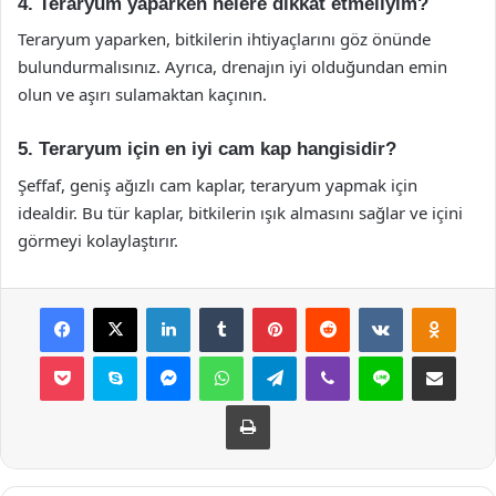
4. Teraryum yaparken nelere dikkat etmeliyim?
Teraryum yaparken, bitkilerin ihtiyaçlarını göz önünde
bulundurmalısınız. Ayrıca, drenajın iyi olduğundan emin
olun ve aşırı sulamaktan kaçının.
5. Teraryum için en iyi cam kap hangisidir?
Şeffaf, geniş ağızlı cam kaplar, teraryum yapmak için
idealdir. Bu tür kaplar, bitkilerin ışık almasını sağlar ve içini
görmeyi kolaylaştırır.
Facebook
X
LinkedIn
Tumblr
Pinterest
Reddit
VKontakte
Odnok
Pocket
Skype
Messenger
WhatsApp
Telegram
Viber
Line
E-Posta ile payla
Yazdır