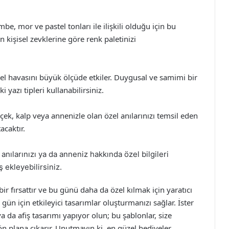
be, mor ve pastel tonları ile ilişkili olduğu için bu
n kişisel zevklerine göre renk paletinizi
enel havasını büyük ölçüde etkiler. Duygusal ve samimi bir
i yazı tipleri kullanabilirsiniz.
ek, kalp veya annenizle olan özel anılarınızı temsil eden
acaktır.
, anılarınızı ya da anneniz hakkında özel bilgileri
 ekleyebilirsiniz.
r fırsattır ve bu günü daha da özel kılmak için yaratıcı
gün için etkileyici tasarımlar oluşturmanızı sağlar. İster
ya da afiş tasarımı yapıyor olun; bu şablonlar, size
 ön plana çıkarır. Unutmayın ki, en güzel hediyeler