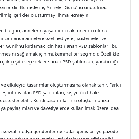
şıyanlardır. Bu nedenle, Anneler Günü’nü unutulmaz
rilmiş içerikler oluşturmayı ihmal etmeyin!
 ve bu gün, annelerin yaşamımızdaki önemli rolünü
aynı zamanda annelere özel hediyeler, süslemeler ve
eler Günü’nü kutlamak için hazırlanan PSD şablonları, bu
rünmesini sağlamak için mükemmel bir seçimdir. Özellikle
n çok çeşitli seçenekler sunan PSD şablonları, yaratıcılığı
l ve etkileyici tasarımlar oluşturmasına olanak tanır. Farklı
nleştirilmiş olan PSD şablonları, kişiye özel hale
 desteklenebilir. Kendi tasarımlarınızı oluşturmanıza
dya paylaşımları ve davetiyelerde kullanılmak üzere ideal
en sosyal medya gönderilerine kadar geniş bir yelpazede