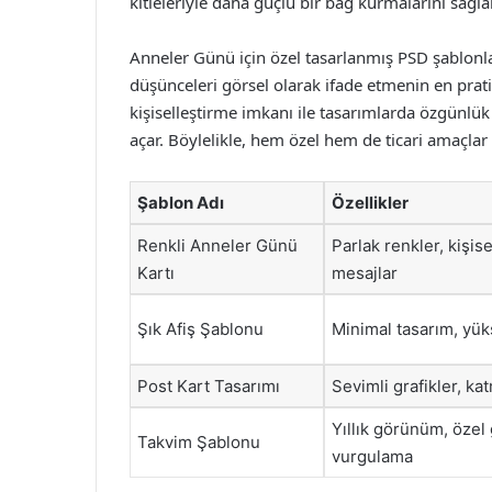
kitleleriyle daha güçlü bir bağ kurmalarını sağlar
Anneler Günü için özel tasarlanmış PSD şablonla
düşünceleri görsel olarak ifade etmenin en prati
kişiselleştirme imkanı ile tasarımlarda özgünlü
açar. Böylelikle, hem özel hem de ticari amaçlar
Şablon Adı
Özellikler
Renkli Anneler Günü
Parlak renkler, kişisel
Kartı
mesajlar
Şık Afiş Şablonu
Minimal tasarım, yü
Post Kart Tasarımı
Sevimli grafikler, ka
Yıllık görünüm, özel 
Takvim Şablonu
vurgulama