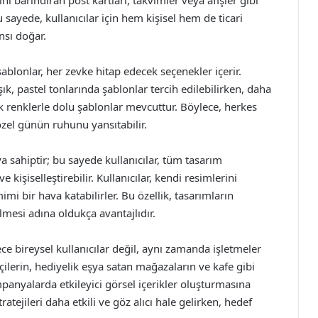
ını barındıran post kartları, takvimler veya afişler gibi
u sayede, kullanıcılar için hem kişisel hem de ticari
nsı doğar.
şablonlar, her zevke hitap edecek seçenekler içerir.
k, pastel tonlarında şablonlar tercih edilebilirken, daha
ak renklerle dolu şablonlar mevcuttur. Böylece, herkes
özel günün ruhunu yansıtabilir.
a sahiptir; bu sayede kullanıcılar, tüm tasarım
e kişiselleştirebilir. Kullanıcılar, kendi resimlerini
mi bir hava katabilirler. Bu özellik, tasarımların
mesi adına oldukça avantajlıdır.
e bireysel kullanıcılar değil, aynı zamanda işletmeler
kçilerin, hediyelik eşya satan mağazaların ve kafe gibi
mpanyalarda etkileyici görsel içerikler oluşturmasına
atejileri daha etkili ve göz alıcı hale gelirken, hedef