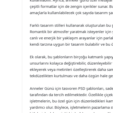
kullanılabilir. Ayrıca, anneler günü özel mesajlar
çeşitli formatlar için de zengin içerikler sunar. B
amaçlarla kullanılabilecek çok sayıda tasarım şa
Farklı tasarım stilleri kullanarak oluşturulan bu 
Romantik bir atmosfer yaratmak isteyenler için şı
canlı ve enerjik bir yaklaşım arayanlar için parl
kendi tarzına uygun bir tasarım bulabilir ve bu 
Ek olarak, bu şablonların birçoğu katmanlı yapıy
unsurlarını kolayca değiştirebilir, düzenleyebilir v
ekleyerek veya metinleri özelleştirerek daha sami
tekdüzelikten kurtulması ve daha özgün hale gel
Anneler Günü için tasvoren PSD şablonları, sadec
tarafından da tercih edilmektedir. Özellikle çiçe
işletmelerin, bu özel gün için düzenledikleri ka
yardımcı olur. Böylece, işletmelerin pazarlama str