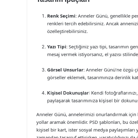
Renk Seçimi
: Anneler Günü, genellikle pem
renkleri tercih edebilirsiniz. Ancak annenizi
özelleştirebilirsiniz.
Yazı Tipi
: Seçtiğiniz yazı tipi, tasarımın g
mesaj vermek istiyorsanız, el yazısı stilindek
Görsel Unsurlar
: Anneler Günü’ne özgü çiç
görseller eklemek, tasarımınıza derinlik kat
Kişisel Dokunuşlar
: Kendi fotoğraflarınızı
paylaşarak tasarımınıza kişisel bir dokunuş
Anneler Günü, annelerimizi onurlandırmak için bi
yollar aramak önemlidir. PSD şablonları, bu özel 
kişisel bir kart, ister sosyal medya paylaşımları 
zamandan tasarruf ettirirken, yaratıcılığınızı da