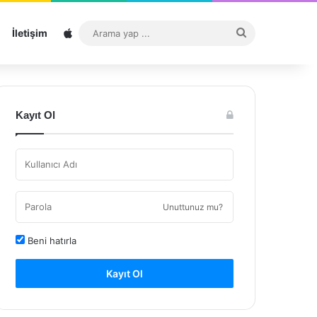
Sitemap
Arama
İletişim
yap
...
Kayıt Ol
Unuttunuz mu?
Beni hatırla
Kayıt Ol