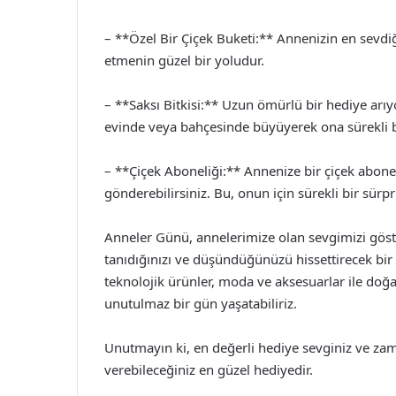
– **Özel Bir Çiçek Buketi:** Annenizin en sevdiğ
etmenin güzel bir yoludur.
– **Saksı Bitkisi:** Uzun ömürlü bir hediye arıyo
evinde veya bahçesinde büyüyerek ona sürekli bir 
– **Çiçek Aboneliği:** Annenize bir çiçek abonel
gönderebilirsiniz. Bu, onun için sürekli bir sürpri
Anneler Günü, annelerimize olan sevgimizi göste
tanıdığınızı ve düşündüğünüzü hissettirecek bir 
teknolojik ürünler, moda ve aksesuarlar ile doğan
unutulmaz bir gün yaşatabiliriz.
Unutmayın ki, en değerli hediye sevginiz ve zama
verebileceğiniz en güzel hediyedir.