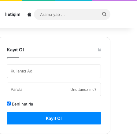
Sitemap
Arama
İletişim
yap
...
Kayıt Ol
Unuttunuz mu?
Beni hatırla
Kayıt Ol