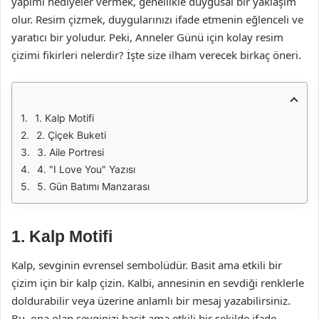
yapımı hediyeler vermek, genellikle duygusal bir yaklaşım
olur. Resim çizmek, duygularınızı ifade etmenin eğlenceli ve
yaratıcı bir yoludur. Peki, Anneler Günü için kolay resim
çizimi fikirleri nelerdir? İşte size ilham verecek birkaç öneri.
1. Kalp Motifi
2. Çiçek Buketi
3. Aile Portresi
4. "I Love You" Yazısı
5. Gün Batımı Manzarası
1. Kalp Motifi
Kalp, sevginin evrensel sembolüdür. Basit ama etkili bir
çizim için bir kalp çizin. Kalbi, annesinin en sevdiği renklerle
doldurabilir veya üzerine anlamlı bir mesaj yazabilirsiniz.
Bu, ona olan sevginizi basit ama etkili bir şekilde ifade