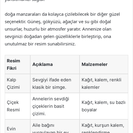
doğa manzaraları da kolayca çizilebilecek bir diğer güzel
seçenektir. Güneş, gökyüzü, ağaçlar ve su gibi doğal
unsurlar, huzurlu bir atmosfer yaratır. Annenize olan
sevginizi doğadan gelen güzelliklerle birleştirip, ona
unutulmaz bir resim sunabilirsiniz.
Resim
Açıklama
Malzemeler
Fikri
Kalp
Sevgiyi ifade eden
Kağıt, kalem, renkli
Çizimi
klasik bir simge.
kalemler
Annelerin sevdiği
Çiçek
Kağıt, kalem, su bazlı
çiçeklerin basit
Resmi
boyalar
çizimi.
Aile bağını
Kağıt, kurşun kalem,
Evin
vurgulayan bir ev
renklendirme