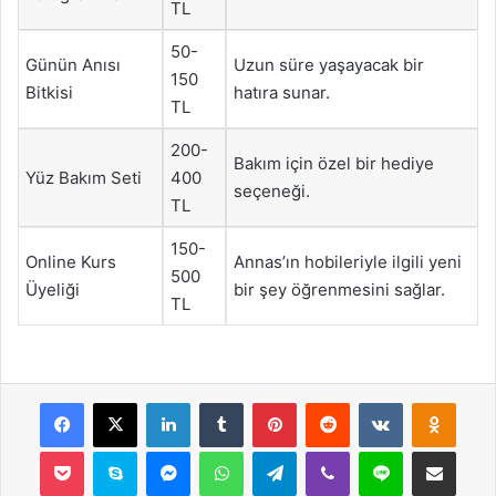
TL
50-
Günün Anısı
Uzun süre yaşayacak bir
150
Bitkisi
hatıra sunar.
TL
200-
Bakım için özel bir hediye
Yüz Bakım Seti
400
seçeneği.
TL
150-
Online Kurs
Annas’ın hobileriyle ilgili yeni
500
Üyeliği
bir şey öğrenmesini sağlar.
TL
Facebook
X
LinkedIn
Tumblr
Pinterest
Reddit
VKontakte
Odnok
Pocket
Skype
Messenger
WhatsApp
Telegram
Viber
Line
E-Posta ile payla