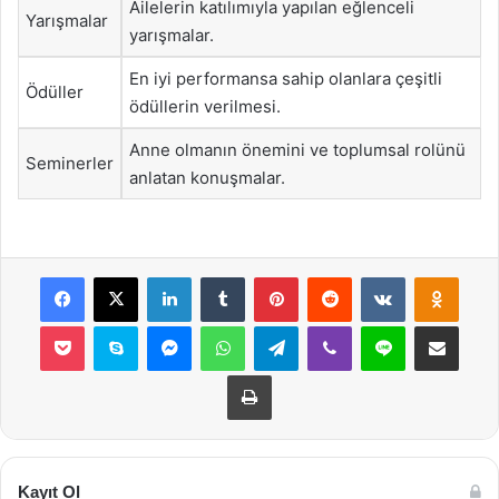
Ailelerin katılımıyla yapılan eğlenceli
Yarışmalar
yarışmalar.
En iyi performansa sahip olanlara çeşitli
Ödüller
ödüllerin verilmesi.
Anne olmanın önemini ve toplumsal rolünü
Seminerler
anlatan konuşmalar.
Facebook
X
LinkedIn
Tumblr
Pinterest
Reddit
VKontakte
Odnok
Pocket
Skype
Messenger
WhatsApp
Telegram
Viber
Line
E-Posta ile payla
Yazdır
Kayıt Ol