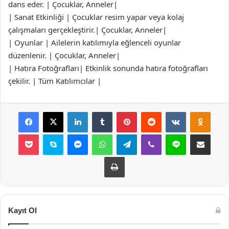
dans eder. | Çocuklar, Anneler|
| Sanat Etkinliği | Çocuklar resim yapar veya kolaj
çalışmaları gerçekleştirir.| Çocuklar, Anneler|
| Oyunlar | Ailelerin katılımıyla eğlenceli oyunlar
düzenlenir. | Çocuklar, Anneler|
| Hatıra Fotoğrafları| Etkinlik sonunda hatıra fotoğrafları
çekilir. | Tüm Katılımcılar |
Facebook
X
LinkedIn
Tumblr
Pinterest
Reddit
VKontakte
Odnok
Pocket
Skype
Messenger
WhatsApp
Telegram
Viber
Line
E-Posta ile payla
Yazdır
Kayıt Ol