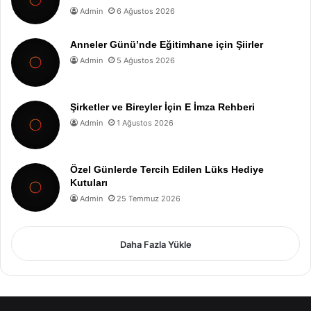
Admin
6 Ağustos 2026
Anneler Günü’nde Eğitimhane için Şiirler
Admin
5 Ağustos 2026
Şirketler ve Bireyler İçin E İmza Rehberi
Admin
1 Ağustos 2026
Özel Günlerde Tercih Edilen Lüks Hediye
Kutuları
Admin
25 Temmuz 2026
Daha Fazla Yükle