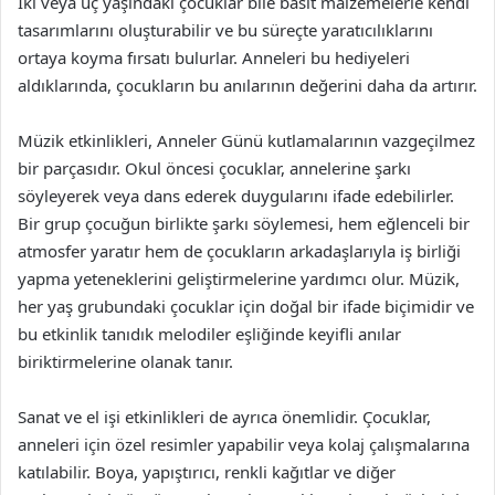
İki veya üç yaşındaki çocuklar bile basit malzemelerle kendi
tasarımlarını oluşturabilir ve bu süreçte yaratıcılıklarını
ortaya koyma fırsatı bulurlar. Anneleri bu hediyeleri
aldıklarında, çocukların bu anılarının değerini daha da artırır.
Müzik etkinlikleri, Anneler Günü kutlamalarının vazgeçilmez
bir parçasıdır. Okul öncesi çocuklar, annelerine şarkı
söyleyerek veya dans ederek duygularını ifade edebilirler.
Bir grup çocuğun birlikte şarkı söylemesi, hem eğlenceli bir
atmosfer yaratır hem de çocukların arkadaşlarıyla iş birliği
yapma yeteneklerini geliştirmelerine yardımcı olur. Müzik,
her yaş grubundaki çocuklar için doğal bir ifade biçimidir ve
bu etkinlik tanıdık melodiler eşliğinde keyifli anılar
biriktirmelerine olanak tanır.
Sanat ve el işi etkinlikleri de ayrıca önemlidir. Çocuklar,
anneleri için özel resimler yapabilir veya kolaj çalışmalarına
katılabilir. Boya, yapıştırıcı, renkli kağıtlar ve diğer