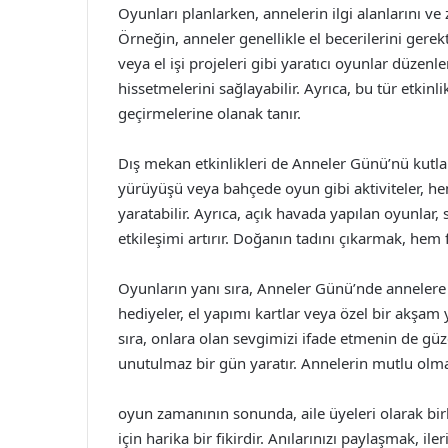
Oyunları planlarken, annelerin ilgi alanlarını v
Örneğin, anneler genellikle el becerilerini gerekt
veya el işi projeleri gibi yaratıcı oyunlar düze
hissetmelerini sağlayabilir. Ayrıca, bu tür etkinli
geçirmelerine olanak tanır.
Dış mekan etkinlikleri de Anneler Günü’nü kutlamak
yürüyüşü veya bahçede oyun gibi aktiviteler, he
yaratabilir. Ayrıca, açık havada yapılan oyunlar, s
etkileşimi artırır. Doğanın tadını çıkarmak, hem 
Oyunların yanı sıra, Anneler Günü’nde annelere
hediyeler, el yapımı kartlar veya özel bir akşam
sıra, onlara olan sevgimizi ifade etmenin de güzel
unutulmaz bir gün yaratır. Annelerin mutlu olmas
oyun zamanının sonunda, aile üyeleri olarak bir
için harika bir fikirdir. Anılarınızı paylaşmak, il