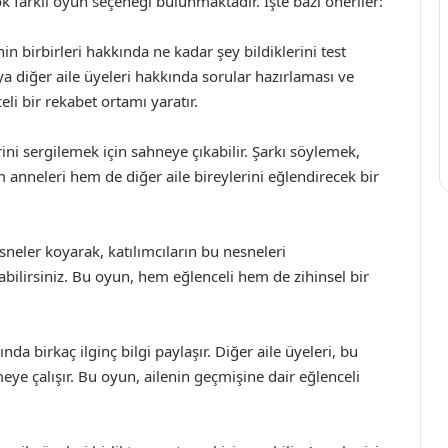
farklı oyun seçeneği bulunmaktadır. İşte bazı öneriler:
in birbirleri hakkında ne kadar şey bildiklerini test
ya diğer aile üyeleri hakkında sorular hazırlaması ve
i bir rekabet ortamı yaratır.
rini sergilemek için sahneye çıkabilir. Şarkı söylemek,
nneleri hem de diğer aile bireylerini eğlendirecek bir
neler koyarak, katılımcıların bu nesneleri
bilirsiniz. Bu oyun, hem eğlenceli hem de zihinsel bir
da birkaç ilginç bilgi paylaşır. Diğer aile üyeleri, bu
ye çalışır. Bu oyun, ailenin geçmişine dair eğlenceli