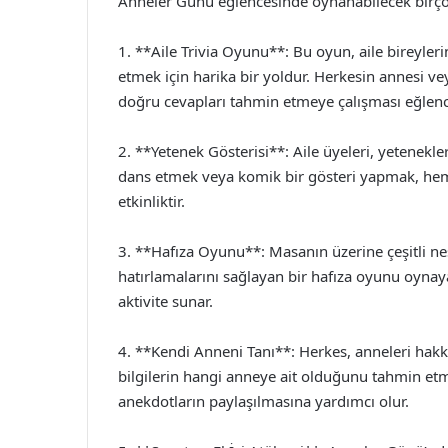
Anneler Günü eğlencesinde oynanabilecek birçok 
1. **Aile Trivia Oyunu**: Bu oyun, aile bireylerin
etmek için harika bir yoldur. Herkesin annesi ve
doğru cevapları tahmin etmeye çalışması eğlencel
2. **Yetenek Gösterisi**: Aile üyeleri, yetenekle
dans etmek veya komik bir gösteri yapmak, hem a
etkinliktir.
3. **Hafıza Oyunu**: Masanın üzerine çeşitli nes
hatırlamalarını sağlayan bir hafıza oyunu oynaya
aktivite sunar.
4. **Kendi Anneni Tanı**: Herkes, anneleri hakkın
bilgilerin hangi anneye ait olduğunu tahmin etme
anekdotların paylaşılmasına yardımcı olur.