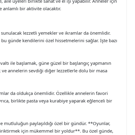
aile üyeleri birlikte sanat ve el işi yapabilir. Anneler için
anlamlı bir aktivite olacaktır.
sunulacak lezzetli yemekler ve ikramlar da önemlidir.
u günde kendilerini özel hissetmelerini sağlar. İşte bazı
hvaltı ile başlamak, güne güzel bir başlangıç yapmanın
 ve annelerin sevdiği diğer lezzetlerle dolu bir masa
amlar da oldukça önemlidir. Özellikle annelerin favori
Ayrıca, birlikte pasta veya kurabiye yaparak eğlenceli bir
 ve mutluluğun paylaşıldığı özel bir gündür. **Oyunlar,
 biriktirmek için mükemmel bir yoldur**. Bu özel günde,