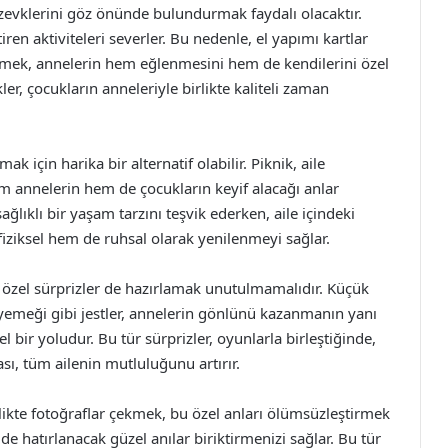
e zevklerini göz önünde bulundurmak faydalı olacaktır.
iren aktiviteleri severler. Bu nedenle, el yapımı kartlar
nlemek, annelerin hem eğlenmesini hem de kendilerini özel
kler, çocukların anneleriyle birlikte kaliteli zaman
 için harika bir alternatif olabilir. Piknik, aile
m annelerin hem de çocukların keyif alacağı anlar
ağlıklı bir yaşam tarzını teşvik ederken, aile içindeki
fiziksel hem de ruhsal olarak yenilenmeyi sağlar.
 özel sürprizler de hazırlamak unutulmamalıdır. Küçük
 yemeği gibi jestler, annelerin gönlünü kazanmanın yanı
 bir yoludur. Bu tür sürprizler, oyunlarla birleştiğinde,
ı, tüm ailenin mutluluğunu artırır.
likte fotoğraflar çekmek, bu özel anları ölümsüzleştirmek
eride hatırlanacak güzel anılar biriktirmenizi sağlar. Bu tür