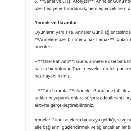
5. **Sanat ve El İşi Atölyesi**: Anneler Günü’nde, 
özel hediyeler hazırlamak, hem eğlenceli hem de 
Yemek ve İkramlar
Oyunların yanı sıra, Anneler Günü eğlencesinde 
**Annelere özel bir menü hazırlamak**, onların b
öneriler:
– **Özel Kahvaltı**: Güne, annelere özel bir ka
harika bir yoludur. Taze meyveler, omlet, pankek
hazırlayabilirsiniz.
– **Tatlı İkramlar**: Anneler Günü’nde tatlı ikr
tatlılarını yaparak onlara sürpriz edebilirsiniz. 
aktivite gerçekleştirebilirsiniz.
Anneler Günü, ailelerin bir araya geldiği, sevgi
aile bağlarını güçlendirmek ve eğlenceli anılar