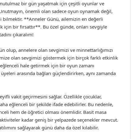
nutulmaz bir gün yaşatmak için çeşitli oyunlar ve
ır. Unutmayın, önemli olan sadece oyun oynamak değil,
i bilmektir. **Anneler Günü, ailemizin en değerli
için bir fırsattır**. Bu özel günde, onları sevgiyle
tadını çıkaralım!
n olup, annelere olan sevgimizi ve minnettarlığımızı
mize olan sevgimizi göstermek için birçok farklı etkinlik
eğlenceli hale getirmek için bir oyun zamanı
le üyeleri arasında bağları güçlendirirken, aynı zamanda
ifli vakit geçirmesini sağlar. Özellikle çocuklar,
aha eğlenceli bir şekilde ifade edebilirler. Bu nedenle,
celi hem de öğretici olması önemlidir. Basit masa
aktiviteler kadar geniş bir yelpazede seçenekler mevcut.
ılımını sağlayarak günü daha da özel kılabilir.