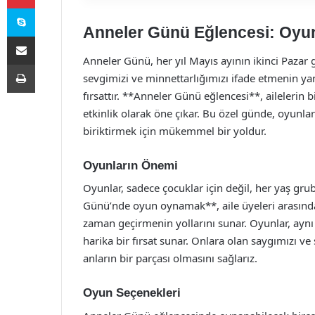
Skype
Anneler Günü Eğlencesi: Oyu
E-Posta ile paylaş
Anneler Günü, her yıl Mayıs ayının ikinci Pazar
Yazdır
sevgimizi ve minnettarlığımızı ifade etmenin yanı
fırsattır. **Anneler Günü eğlencesi**, ailelerin b
etkinlik olarak öne çıkar. Bu özel günde, oyun
biriktirmek için mükemmel bir yoldur.
Oyunların Önemi
Oyunlar, sadece çocuklar için değil, her yaş grub
Günü’nde oyun oynamak**, aile üyeleri arasındaki b
zaman geçirmenin yollarını sunar. Oyunlar, ayn
harika bir fırsat sunar. Onlara olan saygımızı ve
anların bir parçası olmasını sağlarız.
Oyun Seçenekleri