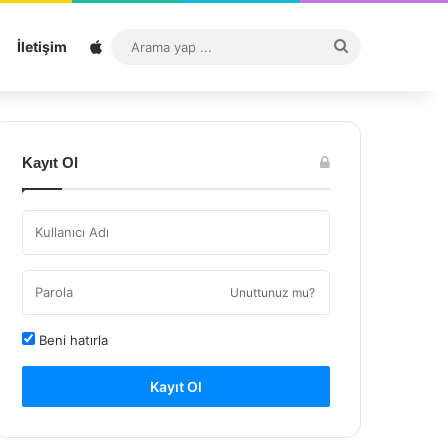
Sitemap
Arama
İletişim
yap
...
Kayıt Ol
Unuttunuz mu?
Beni hatırla
Kayıt Ol