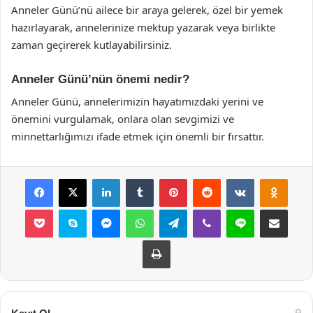
Anneler Günü’nü ailece bir araya gelerek, özel bir yemek
hazırlayarak, annelerinize mektup yazarak veya birlikte
zaman geçirerek kutlayabilirsiniz.
Anneler Günü’nün önemi nedir?
Anneler Günü, annelerimizin hayatımızdaki yerini ve
önemini vurgulamak, onlara olan sevgimizi ve
minnettarlığımızı ifade etmek için önemli bir fırsattır.
Facebook
X
LinkedIn
Tumblr
Pinterest
Reddit
VKontakte
Odnok
Pocket
Skype
Messenger
WhatsApp
Telegram
Viber
Line
E-Posta ile payla
Yazdır