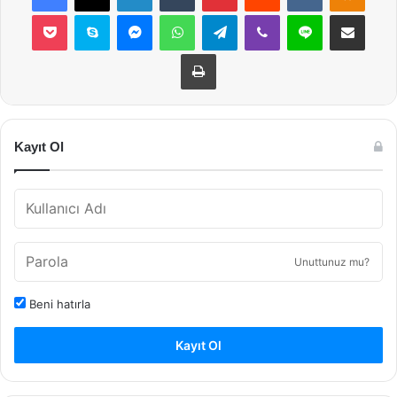
Pocket
Skype
Messenger
WhatsApp
Telegram
Viber
Line
E-Posta ile payla
Yazdır
Kayıt Ol
Unuttunuz mu?
Beni hatırla
Kayıt Ol