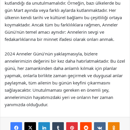
kutlandığı da unutulmamalıdır. Örneğin, bazı ülkelerde bu
gün Mart ayında veya farklı aylarda kutlanmaktadır. Her
ülkenin kendi tarihi ve kültürel bağlamı bu çeşitliliği ortaya
koymaktadır. Ancak tüm bu farklılıklara rağmen, Anneler
Günü’nün temel amacı aynıdır: Annelerin sevgi ve
fedakarlıklarına bir minnet ifadesi olarak onları anmak.
2024 Anneler Günü’nün yaklaşmasıyla, bizlere
annelerimizin değerini bir kez daha hatırlatmaktadır. Bu özel
günü, her zamankinden daha anlamlı kılmak için planlar
yapmak, onlarla birlikte zaman geçirmek ve duygusal anlar
paylaşmak, tüm ailenin bu günün keyfini çıkarmasını
sağlayacaktır. Unutulmaması gereken en önemli şey,
annelerimizin hayatımızdaki yeri ve onların her zaman
yanımızda olduğudur.
Facebook
X
LinkedIn
Tumblr
Pinterest
Reddit
VKontakte
Odnok